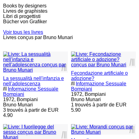
Books by designers
Livres de graphistes
Libri di progettisti
Bücher von Grafiker
Voir tous les livres
Livres conçus par Bruno Munari
l
ll
l
ll
Fecondazione artificiale o
La sessualità nell'infanzia e
adozione?
nell'adolescenza
l
ll
Informazione Sessuale
l
ll
Informazione Sessuale
Bompiani
Bompiani
1972,
Bompiani
1972,
Bompiani
Bruno Munari
Bruno Munari
1 trouvés à partir de EUR
3 trouvés à partir de EUR
5.90
4.90
l
ll
l
ll