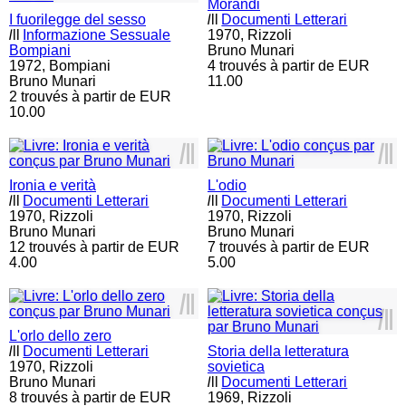
Morandi
I fuorilegge del sesso
l
ll
Documenti Letterari
l
ll
Informazione Sessuale
1970,
Rizzoli
Bompiani
Bruno Munari
1972,
Bompiani
4 trouvés à partir de EUR
Bruno Munari
11.00
2 trouvés à partir de EUR
10.00
l
ll
l
ll
Ironia e verità
L'odio
l
ll
Documenti Letterari
l
ll
Documenti Letterari
1970,
Rizzoli
1970,
Rizzoli
Bruno Munari
Bruno Munari
12 trouvés à partir de EUR
7 trouvés à partir de EUR
4.00
5.00
l
ll
l
ll
L'orlo dello zero
l
ll
Documenti Letterari
Storia della letteratura
1970,
Rizzoli
sovietica
Bruno Munari
l
ll
Documenti Letterari
8 trouvés à partir de EUR
1969,
Rizzoli