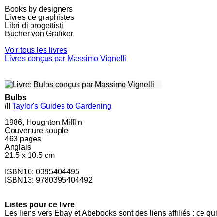
Books by designers
Livres de graphistes
Libri di progettisti
Bücher von Grafiker
Voir tous les livres
Livres conçus par Massimo Vignelli
Bulbs
l
ll
Taylor's Guides to Gardening
1986, Houghton Mifflin
Couverture souple
463
pages
Anglais
21.5 x 10.5 cm
ISBN10:
0395404495
ISBN13: 9780395404492
Listes pour ce livre
Les liens vers Ebay et Abebooks sont des liens affiliés : ce qu