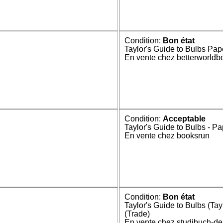
Condition:
Bon état
Taylor's Guide to Bulbs Pa
En vente chez betterworldb
Condition:
Acceptable
Taylor's Guide to Bulbs - P
En vente chez booksrun
Condition:
Bon état
Taylor's Guide to Bulbs (Tay
(Trade)
En vente chez studibuch-de