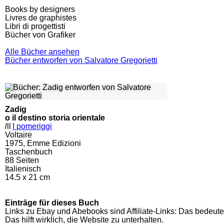
Books by designers
Livres de graphistes
Libri di progettisti
Bücher von Grafiker
Alle Bücher ansehen
Bücher entworfen von Salvatore Gregorietti
Zadig
o il destino storia orientale
l
ll
I pomeriggi
Voltaire
1975, Emme Edizioni
Taschenbuch
88
Seiten
Italienisch
14.5 x 21 cm
Einträge für dieses Buch
Links zu Ebay und Abebooks sind Affiliate-Links: Das bedeute
Das hilft wirklich, die Website zu unterhalten.