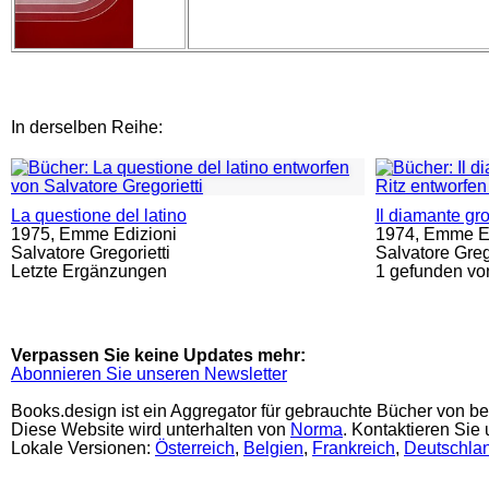
In derselben Reihe:
La questione del latino
Il diamante gr
1975,
Emme Edizioni
1974,
Emme Ed
Salvatore Gregorietti
Salvatore Grego
Letzte Ergänzungen
1 gefunden vo
Verpassen Sie keine Updates mehr:
Abonnieren Sie unseren Newsletter
Books.design ist ein Aggregator für gebrauchte Bücher von be
Diese Website wird unterhalten von
Norma
. Kontaktieren Sie
Lokale Versionen:
Österreich
,
Belgien
,
Frankreich
,
Deutschla