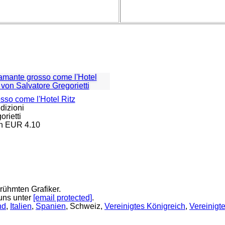
osso come l'Hotel Ritz
izioni
rietti
n EUR 4.10
rühmten Grafiker.
 uns unter
[email protected]
.
nd
,
Italien
,
Spanien
, Schweiz,
Vereinigtes Königreich
,
Vereinigt