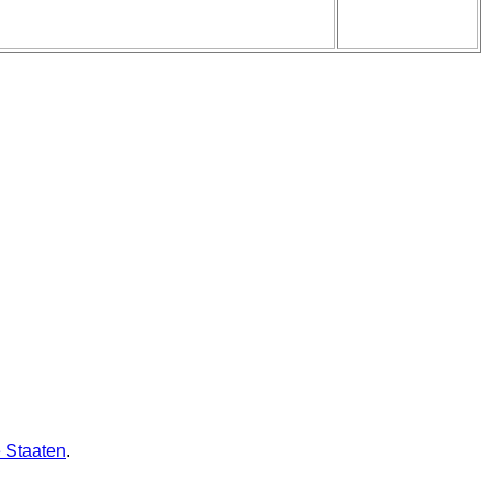
e Staaten
.