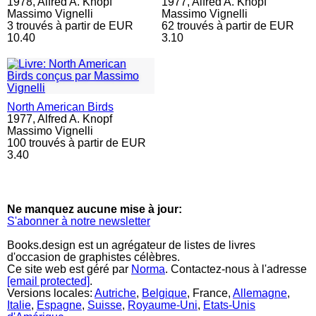
1978,
Alfred A. Knopf
1977,
Alfred A. Knopf
Massimo Vignelli
Massimo Vignelli
3 trouvés à partir de EUR
62 trouvés à partir de EUR
10.40
3.10
North American Birds
1977,
Alfred A. Knopf
Massimo Vignelli
100 trouvés à partir de EUR
3.40
Ne manquez aucune mise à jour:
S'abonner à notre newsletter
Books.design est un agrégateur de listes de livres
d'occasion de graphistes célèbres.
Ce site web est géré par
Norma
. Contactez-nous à l'adresse
[email protected]
.
Versions locales:
Autriche
,
Belgique
, France,
Allemagne
,
Italie
,
Espagne
,
Suisse
,
Royaume-Uni
,
Etats-Unis