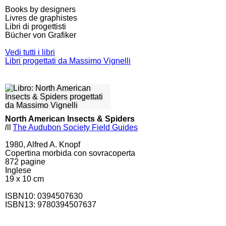
Books by designers
Livres de graphistes
Libri di progettisti
Bücher von Grafiker
Vedi tutti i libri
Libri progettati da Massimo Vignelli
North American Insects & Spiders
l
ll
The Audubon Society Field Guides
1980, Alfred A. Knopf
Copertina morbida con sovracoperta
872
pagine
Inglese
19 x 10 cm
ISBN10:
0394507630
ISBN13: 9780394507637