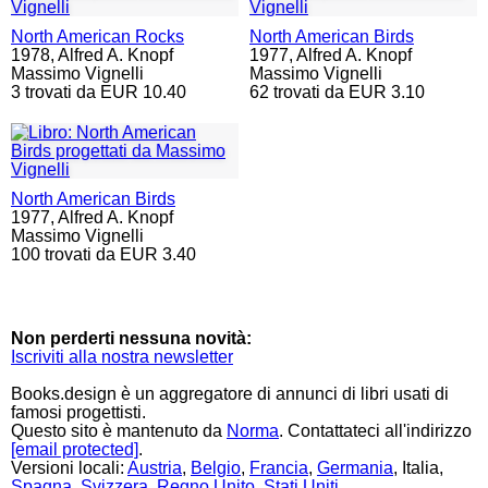
North American Rocks
North American Birds
1978,
Alfred A. Knopf
1977,
Alfred A. Knopf
Massimo Vignelli
Massimo Vignelli
3 trovati da EUR 10.40
62 trovati da EUR 3.10
North American Birds
1977,
Alfred A. Knopf
Massimo Vignelli
100 trovati da EUR 3.40
Non perderti nessuna novità:
Iscriviti alla nostra newsletter
Books.design è un aggregatore di annunci di libri usati di
famosi progettisti.
Questo sito è mantenuto da
Norma
. Contattateci all'indirizzo
[email protected]
.
Versioni locali:
Austria
,
Belgio
,
Francia
,
Germania
, Italia,
Spagna
,
Svizzera
,
Regno Unito
,
Stati Uniti
.