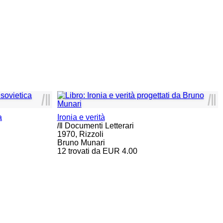
l
ll
l
ll
a
Ironia e verità
l
ll
Documenti Letterari
1970,
Rizzoli
Bruno Munari
12 trovati da EUR 4.00