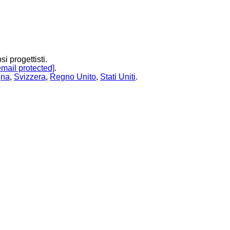
i progettisti.
email protected]
.
gna
,
Svizzera
,
Regno Unito
,
Stati Uniti
.