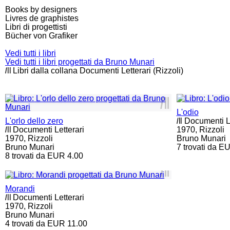
Books by designers
Livres de graphistes
Libri di progettisti
Bücher von Grafiker
Vedi tutti i libri
Vedi tutti i libri progettati da Bruno Munari
l
ll
Libri dalla collana Documenti Letterari (Rizzoli)
l
ll
L'odio
L'orlo dello zero
l
ll
Documenti Le
l
ll
Documenti Letterari
1970,
Rizzoli
1970,
Rizzoli
Bruno Munari
Bruno Munari
7 trovati da E
8 trovati da EUR 4.00
l
ll
Morandi
l
ll
Documenti Letterari
1970,
Rizzoli
Bruno Munari
4 trovati da EUR 11.00