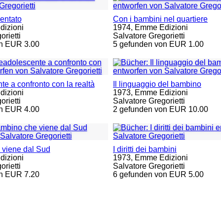
ventato
Con i bambini nel quartiere
izioni
1974,
Emme Edizioni
rietti
Salvatore Gregorietti
n EUR 3.00
5 gefunden von EUR 1.00
te a confronto con la realtà
Il linguaggio del bambino
izioni
1973,
Emme Edizioni
rietti
Salvatore Gregorietti
n EUR 4.00
2 gefunden von EUR 10.00
 viene dal Sud
I diritti dei bambini
izioni
1973,
Emme Edizioni
rietti
Salvatore Gregorietti
n EUR 7.20
6 gefunden von EUR 5.00