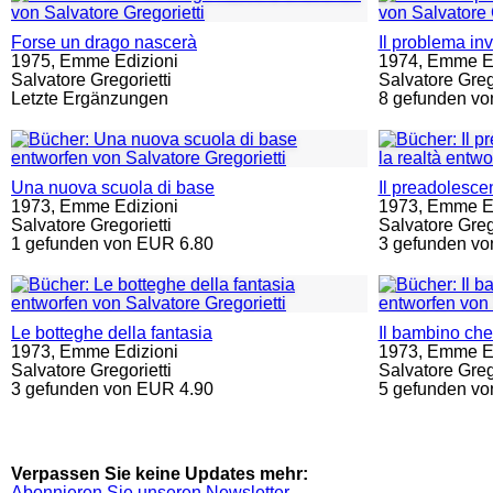
Forse un drago nascerà
Il problema in
1975,
Emme Edizioni
1974,
Emme Ed
Salvatore Gregorietti
Salvatore Grego
Letzte Ergänzungen
8 gefunden vo
Una nuova scuola di base
Il preadolescen
1973,
Emme Edizioni
1973,
Emme Ed
Salvatore Gregorietti
Salvatore Grego
1 gefunden von EUR 6.80
3 gefunden vo
Le botteghe della fantasia
Il bambino che
1973,
Emme Edizioni
1973,
Emme Ed
Salvatore Gregorietti
Salvatore Grego
3 gefunden von EUR 4.90
5 gefunden vo
Verpassen Sie keine Updates mehr:
Abonnieren Sie unseren Newsletter