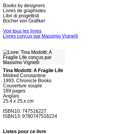
Books by designers
Livres de graphistes
Libri di progettisti
Bücher von Grafiker
Voir tous les livres
Livres conçus par Massimo Vignelli
Tina Modotti: A Fragile Life
Mildred Constantine
1993, Chronicle Books
Couverture souple
189
pages
Anglais
25.4 x 25.x cm
ISBN10:
747516227
ISBN13: 9780747516224
Listes pour ce livre