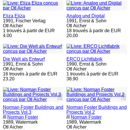
Eliza Eliza
Analog und Digital
1991,
Fischer Verlag
1991,
Enrst & Sohn
Otl Aicher
Otl Aicher
1 trouvés à partir de EUR
18 trouvés à partir de EUR
4.00
20.00
Die Welt als Entwurf
ERCO Lichtfabrik
1991,
Enrst & Sohn
1990,
Ernst & Sohn
Otl Aicher
Otl Aicher
16 trouvés à partir de EUR
1 trouvés à partir de EUR
23.20
38.90
l
ll
l
ll
Norman Foster Buildings and
Norman Foster Buildings and
Projects Vol.3
Projects Vol.2
l
ll
Norman Foster
l
ll
Norman Foster
1989,
Watermark
1989,
Watermark
Otl Aicher
Otl Aicher