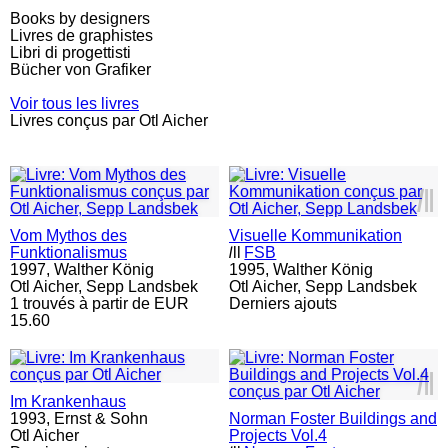
Books by designers
Livres de graphistes
Libri di progettisti
Bücher von Grafiker
Voir tous les livres
Livres conçus par Otl Aicher
l
ll
Vom Mythos des
Visuelle Kommunikation
Funktionalismus
l
ll
FSB
1997,
Walther König
1995,
Walther König
Otl Aicher, Sepp Landsbek
Otl Aicher, Sepp Landsbek
1 trouvés à partir de EUR
Derniers ajouts
15.60
l
ll
Im Krankenhaus
1993,
Ernst & Sohn
Norman Foster Buildings and
Otl Aicher
Projects Vol.4