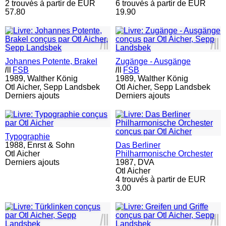
2 trouvés à partir de EUR
6 trouvés à partir de EUR
57.80
19.90
l
ll
l
ll
Johannes Potente, Brakel
Zugänge - Ausgänge
l
ll
FSB
l
ll
FSB
1989,
Walther König
1989,
Walther König
Otl Aicher, Sepp Landsbek
Otl Aicher, Sepp Landsbek
Derniers ajouts
Derniers ajouts
Typographie
1988,
Enrst & Sohn
Das Berliner
Otl Aicher
Philharmonische Orchester
Derniers ajouts
1987,
DVA
Otl Aicher
4 trouvés à partir de EUR
3.00
l
ll
l
ll