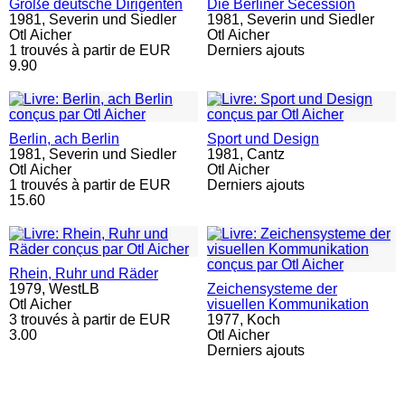
Große deutsche Dirigenten
Die Berliner Secession
1981,
Severin und Siedler
1981,
Severin und Siedler
Otl Aicher
Otl Aicher
1 trouvés à partir de EUR
Derniers ajouts
9.90
Berlin, ach Berlin
Sport und Design
1981,
Severin und Siedler
1981,
Cantz
Otl Aicher
Otl Aicher
1 trouvés à partir de EUR
Derniers ajouts
15.60
Rhein, Ruhr und Räder
1979,
WestLB
Zeichensysteme der
Otl Aicher
visuellen Kommunikation
3 trouvés à partir de EUR
1977,
Koch
3.00
Otl Aicher
Derniers ajouts