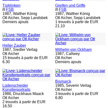
Türklinken
Greifen und Griffe
l
ll
FSB
l
ll
FSB
1987,
Walther König
1987,
Walther König
Otl Aicher, Sepp Landsbek
Otl Aicher, Sepp Landsbek
Derniers ajouts
1 trouvés à partir de EUR
21.10
Heller Zauber
1987,
Siedler Verlag
Wilhelm von Ockham
Otl Aicher
1987,
Callwey
15 trouvés à partir de EUR
Otl Aicher
6.30
Derniers ajouts
Bismarck
Lüdenscheider
1985,
Severin Verlag
Künstlerportraits
Otl Aicher
1986,
Druckhaus Maack
3 trouvés à partir de EUR
Otl Aicher
6.80
2 trouvés à partir de EUR
16.50