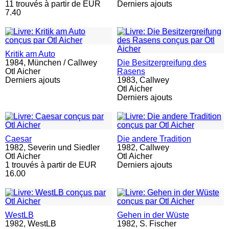
11 trouvés à partir de EUR
Derniers ajouts
7.40
Kritik am Auto
1984,
München / Callwey
Die Besitzergreifung des
Otl Aicher
Rasens
Derniers ajouts
1983,
Callwey
Otl Aicher
Derniers ajouts
Caesar
Die andere Tradition
1982,
Severin und Siedler
1982,
Callwey
Otl Aicher
Otl Aicher
1 trouvés à partir de EUR
Derniers ajouts
16.00
WestLB
Gehen in der Wüste
1982,
WestLB
1982,
S. Fischer