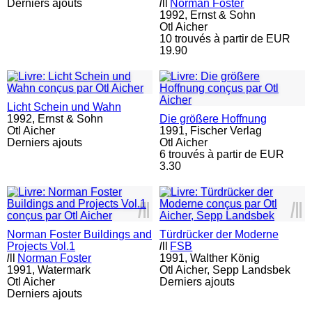
Derniers ajouts
l
ll
Norman Foster
1992,
Ernst & Sohn
Otl Aicher
10 trouvés à partir de EUR
19.90
Licht Schein und Wahn
1992,
Ernst & Sohn
Die größere Hoffnung
Otl Aicher
1991,
Fischer Verlag
Derniers ajouts
Otl Aicher
6 trouvés à partir de EUR
3.30
l
ll
l
ll
Norman Foster Buildings and
Türdrücker der Moderne
Projects Vol.1
l
ll
FSB
l
ll
Norman Foster
1991,
Walther König
1991,
Watermark
Otl Aicher, Sepp Landsbek
Otl Aicher
Derniers ajouts
Derniers ajouts