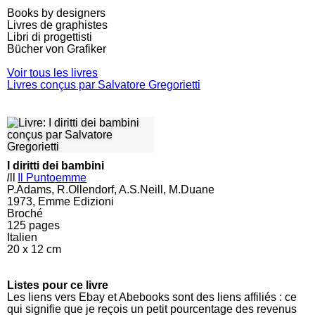
Books by designers
Livres de graphistes
Libri di progettisti
Bücher von Grafiker
Voir tous les livres
Livres conçus par Salvatore Gregorietti
I diritti dei bambini
l
ll
Il Puntoemme
P.Adams, R.Ollendorf, A.S.Neill, M.Duane
1973, Emme Edizioni
Broché
125
pages
Italien
20 x 12 cm
Listes pour ce livre
Les liens vers Ebay et Abebooks sont des liens affiliés : ce
qui signifie que je reçois un petit pourcentage des revenus