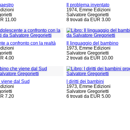
maestro
Il problema inventato
izioni
1974,
Emme Edizioni
rietti
Salvatore Gregorietti
UR 11.00
8 trovati da EUR 3.00
te a confronto con la realtà
Il linguaggio del bambino
izioni
1973,
Emme Edizioni
rietti
Salvatore Gregorietti
UR 4.00
2 trovati da EUR 10.00
 viene dal Sud
I diritti dei bambini
izioni
1973,
Emme Edizioni
rietti
Salvatore Gregorietti
UR 7.20
6 trovati da EUR 5.00