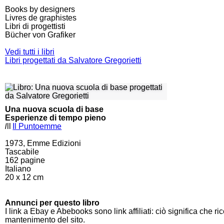
Books by designers
Livres de graphistes
Libri di progettisti
Bücher von Grafiker
Vedi tutti i libri
Libri progettati da Salvatore Gregorietti
Una nuova scuola di base
Esperienze di tempo pieno
l
ll
Il Puntoemme
1973, Emme Edizioni
Tascabile
162
pagine
Italiano
20 x 12 cm
Annunci per questo libro
I link a Ebay e Abebooks sono link affiliati: ciò significa che r
mantenimento del sito.