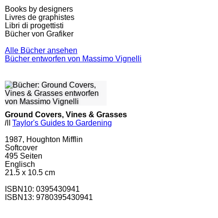
Books by designers
Livres de graphistes
Libri di progettisti
Bücher von Grafiker
Alle Bücher ansehen
Bücher entworfen von Massimo Vignelli
Ground Covers, Vines & Grasses
l
ll
Taylor's Guides to Gardening
1987, Houghton Mifflin
Softcover
495
Seiten
Englisch
21.5 x 10.5 cm
ISBN10:
0395430941
ISBN13: 9780395430941