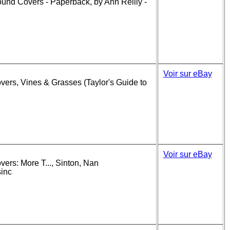
ound Covers - Paperback, by Ann Reilly -
Voir sur eBay
vers, Vines & Grasses (Taylor's Guide to
Voir sur eBay
vers: More T..., Sinton, Nan
sinc