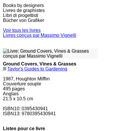
Books by designers
Livres de graphistes
Libri di progettisti
Bücher von Grafiker
Voir tous les livres
Livres conçus par Massimo Vignelli
Ground Covers, Vines & Grasses
l
ll
Taylor's Guides to Gardening
1987, Houghton Mifflin
Couverture souple
495
pages
Anglais
21.5 x 10.5 cm
ISBN10:
0395430941
ISBN13: 9780395430941
Listes pour ce livre