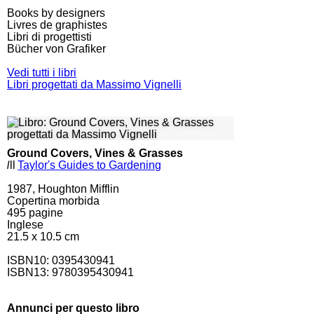
Books by designers
Livres de graphistes
Libri di progettisti
Bücher von Grafiker
Vedi tutti i libri
Libri progettati da Massimo Vignelli
Ground Covers, Vines & Grasses
l
ll
Taylor's Guides to Gardening
1987, Houghton Mifflin
Copertina morbida
495
pagine
Inglese
21.5 x 10.5 cm
ISBN10:
0395430941
ISBN13: 9780395430941
Annunci per questo libro