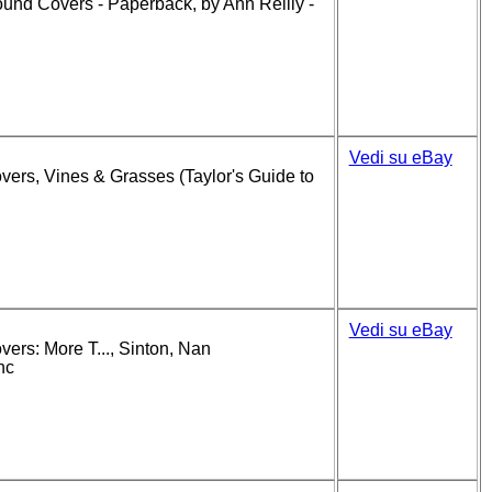
ound Covers - Paperback, by Ann Reilly -
Vedi su eBay
vers, Vines & Grasses (Taylor's Guide to
Vedi su eBay
vers: More T..., Sinton, Nan
nc