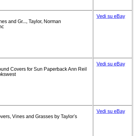
Vedi su eBay
es and Gr..., Taylor, Norman
nc
Vedi su eBay
round Covers for Sun Paperback Ann Reil
ookswest
Vedi su eBay
vers, Vines and Grasses by Taylor's