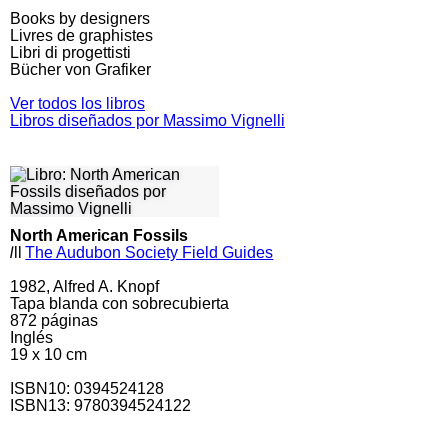
Books by designers
Livres de graphistes
Libri di progettisti
Bücher von Grafiker
Ver todos los libros
Libros diseñados por Massimo Vignelli
North American Fossils
l
ll
The Audubon Society Field Guides
1982, Alfred A. Knopf
Tapa blanda con sobrecubierta
872
páginas
Inglés
19 x 10 cm
ISBN10:
0394524128
ISBN13: 9780394524122