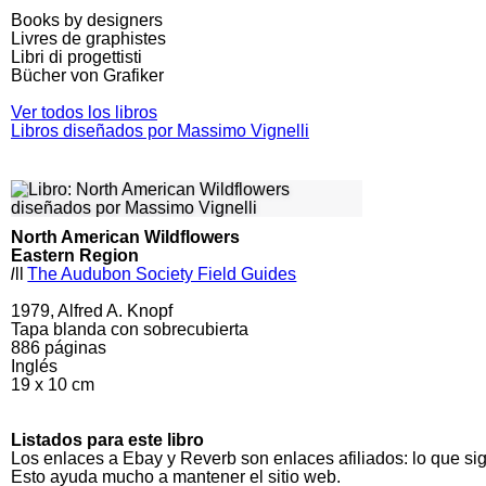
Books by designers
Livres de graphistes
Libri di progettisti
Bücher von Grafiker
Ver todos los libros
Libros diseñados por Massimo Vignelli
North American Wildflowers
Eastern Region
l
ll
The Audubon Society Field Guides
1979, Alfred A. Knopf
Tapa blanda con sobrecubierta
886
páginas
Inglés
19 x 10 cm
Listados para este libro
Los enlaces a Ebay y Reverb son enlaces afiliados: lo que si
Esto ayuda mucho a mantener el sitio web.