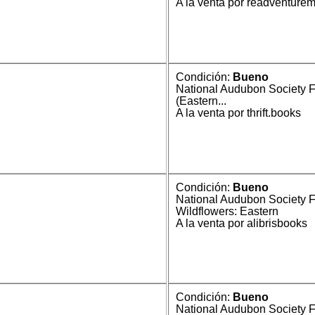
A la venta por readventure
Condición:
Bueno
National Audubon Society F
(Eastern...
A la venta por thrift.books
Condición:
Bueno
National Audubon Society F
Wildflowers: Eastern
A la venta por alibrisbooks
Condición:
Bueno
National Audubon Society F