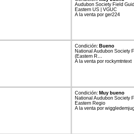
Audubon Society Field Guid
Eastern US | VGUC
A la venta por ger224
Condición:
Bueno
National Audubon Society F
(Eastern R…
A la venta por rockymtntext
Condición:
Muy bueno
National Audubon Society F
Eastern Regio
A la venta por wiggledemju