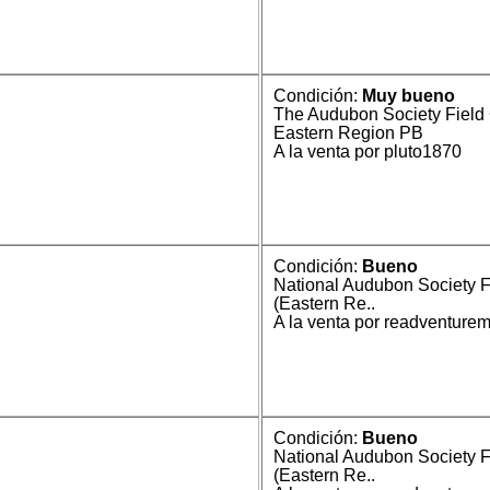
Condición:
Muy bueno
The Audubon Society Field 
Eastern Region PB
A la venta por pluto1870
Condición:
Bueno
National Audubon Society F
(Eastern Re..
A la venta por readventure
Condición:
Bueno
National Audubon Society F
(Eastern Re..