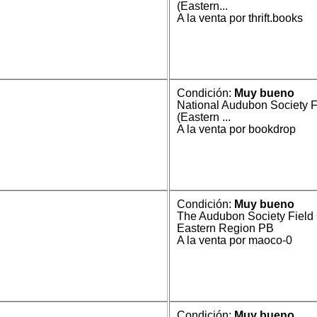
(Eastern...
A la venta por thrift.books
Condición:
Muy bueno
National Audubon Society F
(Eastern ...
A la venta por bookdrop
Condición:
Muy bueno
The Audubon Society Field 
Eastern Region PB
A la venta por maoco-0
Condición:
Muy bueno