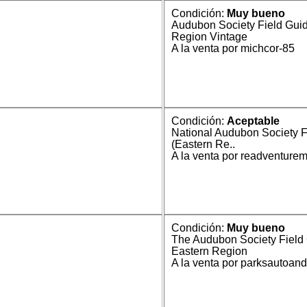
Condición:
Muy bueno
Audubon Society Field Guid
Region Vintage
A la venta por michcor-85
Condición:
Aceptable
National Audubon Society F
(Eastern Re..
A la venta por readventure
Condición:
Muy bueno
The Audubon Society Field 
Eastern Region
A la venta por parksautoan