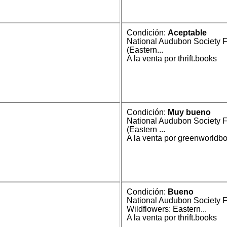
Condición:
Aceptable
National Audubon Society F
(Eastern...
A la venta por thrift.books
Condición:
Muy bueno
National Audubon Society F
(Eastern ...
A la venta por greenworldb
Condición:
Bueno
National Audubon Society F
Wildflowers: Eastern...
A la venta por thrift.books